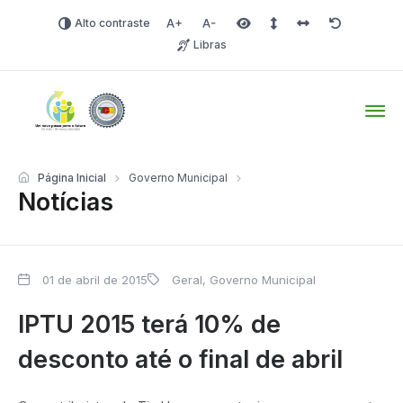
Alto contraste
Aumentar fonte
Diminuir fonte
Área selecionada
Espaçamento de linha
Espaço dos carac
Redefinir
Libras
Tio Hugo – Prefeitura Mun
Página Inicial
Governo Municipal
Notícias
01 de abril de 2015
Geral
,
Governo Municipal
IPTU 2015 terá 10% de
desconto até o final de abril