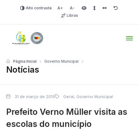
Alto contraste
Aumentar fonte
Diminuir fonte
Área selecionada
Espaçamento de linha
Espaço dos carac
Redefinir
Libras
Tio Hugo – Prefeitura Mun
Página Inicial
Governo Municipal
Notícias
31 de março de 2015
Geral
,
Governo Municipal
Prefeito Verno Müller visita as
escolas do município