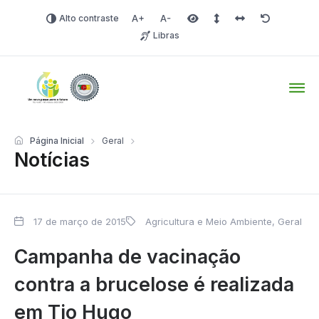
Alto contraste
Aumentar fonte
Diminuir fonte
Área selecionada
Espaçamento de linha
Espaço dos carac
Redefinir
Libras
Tio Hugo – Prefeitura Mun
Página Inicial
Geral
Notícias
17 de março de 2015
Agricultura e Meio Ambiente
,
Geral
Campanha de vacinação
contra a brucelose é realizada
em Tio Hugo