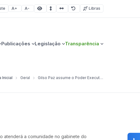
ste
Libras
Aumentar fonte
Diminuir fonte
Área selecionada
Espaçamento de linha
Espaço dos caracteres
Redefinir
Publicações
Legislação
Transparência
 Inicial
Geral
Gilso Paz assume o Poder Executivo Municipal
Gilso atenderá a comunidade no gabinete do