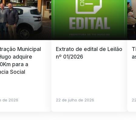
tração Municipal
Extrato de edital de Leilão
T
Hugo adquire
nº 01/2026
a
 0Km para a
ncia Social
ho de 2026
22 de julho de 2026
22