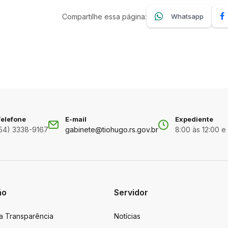
Compartilhe essa página:
Whatsapp
elefone
E-mail
Expediente
54) 3338-9167
gabinete@tiohugo.rs.gov.br
8:00 às 12:00 e
ão
Servidor
da Transparência
Notícias