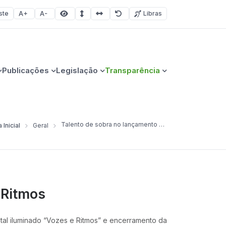
ste
Libras
Aumentar fonte
Diminuir fonte
Área selecionada
Espaçamento de linha
Espaço dos caracteres
Redefinir
Publicações
Legislação
Transparência
Talento de sobra no lançamento do natal iluminado Vozes e Ritmos
 Inicial
Geral
Ritmos
l iluminado “Vozes e Ritmos” e encerramento da