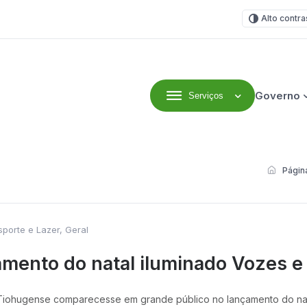
Alto contra
Governo
Serviços
efeitura Municipal
Página
sporte e Lazer
,
Geral
mento do natal iluminado Vozes e 
ohugense comparecesse em grande público no lançamento do nata