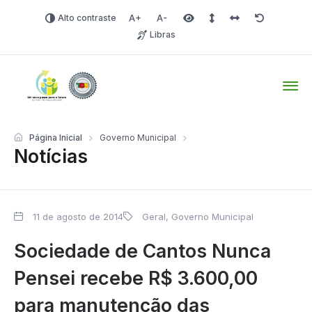
Alto contraste
Aumentar fonte
Diminuir fonte
Área selecionada
Espaçamento de linha
Espaço dos carac
Redefinir
Libras
Tio Hugo – Prefeitura Mun
Página Inicial
Governo Municipal
Notícias
11 de agosto de 2014
Geral
,
Governo Municipal
Sociedade de Cantos Nunca
Pensei recebe R$ 3.600,00
para manutenção das