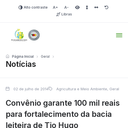
Alto contraste
Aumentar fonte
Diminuir fonte
Área selecionada
Espaçamento de linha
Espaço dos carac
Redefinir
Libras
Tio Hugo – Prefeitura Mun
Página Inicial
Geral
Notícias
02 de julho de 2014
Agricultura e Meio Ambiente
,
Geral
Convênio garante 100 mil reais
para fortalecimento da bacia
leiteira de Tio Hugo