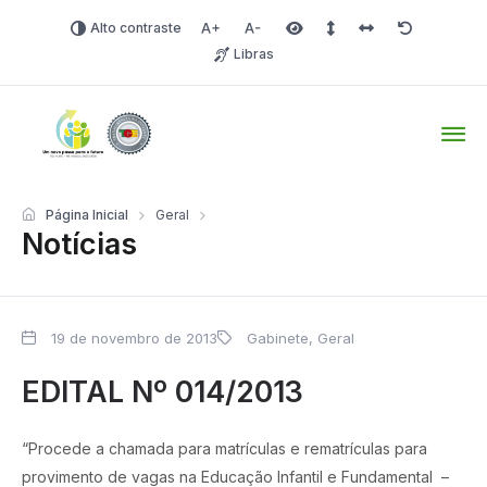
Alto contraste
Aumentar fonte
Diminuir fonte
Área selecionada
Espaçamento de linha
Espaço dos carac
Redefinir
Libras
Tio Hugo – Prefeitura Mun
Página Inicial
Geral
Notícias
19 de novembro de 2013
Gabinete
,
Geral
EDITAL Nº 014/2013
“Procede a chamada para matrículas e rematrículas para
provimento de vagas na Educação Infantil e Fundamental –