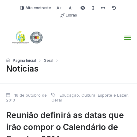
Alto contraste
Aumentar fonte
Diminuir fonte
Área selecionada
Espaçamento de linha
Espaço dos carac
Redefinir
Libras
Tio Hugo – Prefeitura Mun
Página Inicial
Geral
Notícias
16 de outubro de
Educação, Cultura, Esporte e Lazer
,
2013
Geral
Reunião definirá as datas que
irão compor o Calendário de