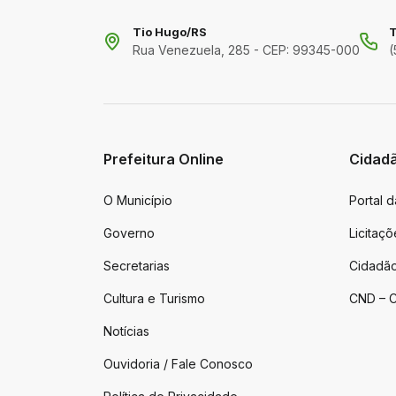
Tio Hugo/RS
T
Rua Venezuela, 285 - CEP: 99345-000
(
Prefeitura Online
Cidad
O Município
Portal 
Governo
Licitaçõ
Secretarias
Cidadão
Cultura e Turismo
CND – C
Notícias
Ouvidoria / Fale Conosco