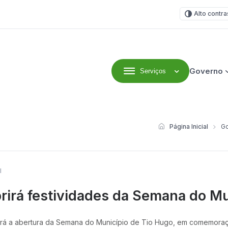
Alto contra
Governo
Serviços
efeitura Municipal
Página Inicial
Go
l
brirá festividades da Semana do M
correrá a abertura da Semana do Município de Tio Hugo, em comemor