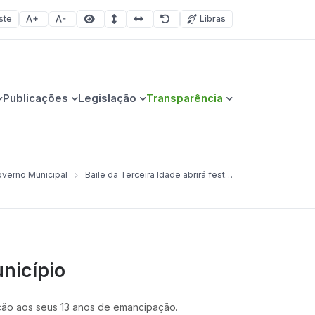
ste
Libras
Aumentar fonte
Diminuir fonte
Área selecionada
Espaçamento de linha
Espaço dos caracteres
Redefinir
Publicações
Legislação
Transparência
verno Municipal
Baile da Terceira Idade abrirá festividades da Semana do Município
unicípio
ação aos seus 13 anos de emancipação.