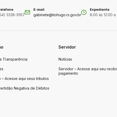
elefone
E-mail
Expediente
54) 3338-9167
gabinete@tiohugo.rs.gov.br
8:00 às 12:00 e
ão
Servidor
da Transparência
Notícias
es
Servidor – Acesse aqui seu recib
pagamento
 – Acesse aqui seus tributos
ertidão Negativa de Débitos