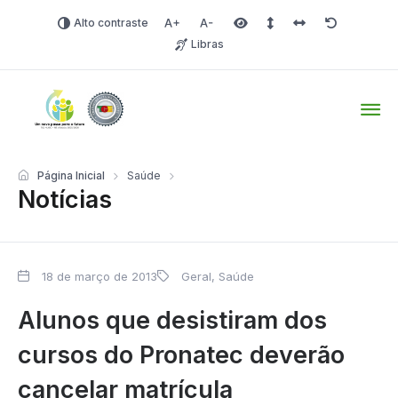
Alto contraste
Aumentar fonte
Diminuir fonte
Área selecionada
Espaçamento de linha
Espaço dos carac
Redefinir
Libras
Tio Hugo – Prefeitura Mun
Página Inicial
Saúde
Notícias
18 de março de 2013
Geral
,
Saúde
Alunos que desistiram dos
cursos do Pronatec deverão
cancelar matrícula