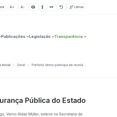
ste
Libras
Aumentar fonte
Diminuir fonte
Área selecionada
Espaçamento de linha
Espaço dos caracteres
Redefinir
Publicações
Legislação
Transparência
 Inicial
Geral
Prefeito Verno participa de reunião com a Secretaria de Segurança Pública do Estado
gurança Pública do Estado
, Verno Aldair Müller, esteve na Secretaria de