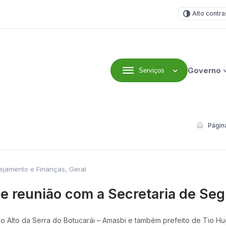
Alto contra
Governo
Serviços
efeitura Municipal
Página
nejamento e Finanças
,
Geral
 de reunião com a Secretaria de Se
Alto da Serra do Botucarái – Amasbi e também prefeito de Tio Hugo