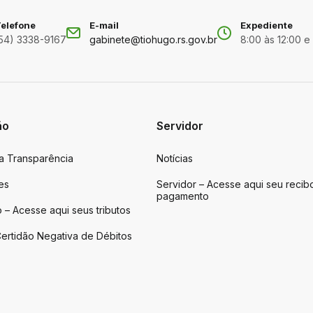
elefone
E-mail
Expediente
54) 3338-9167
gabinete@tiohugo.rs.gov.br
8:00 às 12:00 e
ão
Servidor
da Transparência
Notícias
es
Servidor – Acesse aqui seu recib
pagamento
 – Acesse aqui seus tributos
ertidão Negativa de Débitos